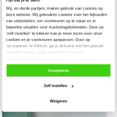
Fijn dat je er bent!
Wij, en derde partijen, maken gebruik van cookies op
deze website. Wij gebruiken cookies voor het bijhouden
van statistieken, om voorkeuren op te slaan en in
beperkte situaties voor marketingdoeleinden. Door op
'zelf instellen' te klikken kan je meer lezen over onze
cookies en je voorkeuren aanpassen. Door op
'accepteren' te klikken, ga je akkoord met het gebruik
van alle cookies zoals beschreven in onze
cookieverklaring.
Accepteren
Ik wist niet dat ik daar recht op had
Zelf instellen
Weigeren